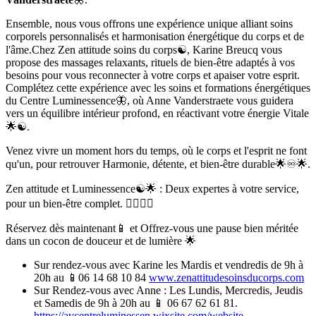
Ensemble, nous vous offrons une expérience unique alliant soins
corporels personnalisés et harmonisation énergétique du corps et de
l'âme.
Chez Zen attitude soins du corps☯️, Karine Breucq vous
propose des massages relaxants, rituels de bien-être adaptés à vos
besoins pour vous reconnecter à votre corps et apaiser votre esprit.
Complétez cette expérience avec les soins et formations énergétiques
du Centre Luminessence🦋, où Anne Vanderstraete vous guidera
vers un équilibre intérieur profond, en réactivant votre énergie Vitale
🌟☯️.
Venez vivre un moment hors du temps, où le corps et l'esprit ne font
qu'un, pour retrouver Harmonie, détente, et bien-être durable🌟♾🌟.
Zen attitude et Luminessence☯️🌟 : Deux expertes à votre service,
pour un bien-être complet. 💆‍♂️💆‍♀️
Réservez dès maintenant📱 et Offrez-vous une pause bien méritée
dans un cocon de douceur et de lumière 🌟
Sur rendez-vous avec Karine les Mardis et vendredis de 9h à
20h au 📱06 14 68 10 84
www.zenattitudesoinsducorps.com
Sur Rendez-vous avec Anne : Les Lundis, Mercredis, Jeudis
et Samedis de 9h à 20h au 📱 06 67 62 61 81.
https://avcentreluminessen.wixsite.com/website