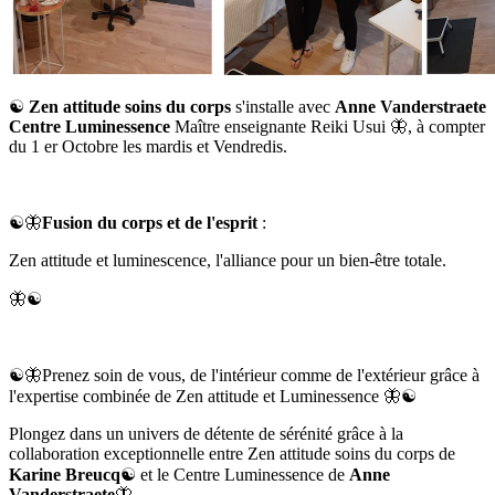
☯️
Zen attitude soins du corps
s'installe avec
Anne Vanderstraete
Centre Luminessence
Maître enseignante Reiki Usui 🦋, à compter
du 1 er Octobre les mardis et Vendredis.
☯️🦋
Fusion du corps et de l'esprit
:
Zen attitude et luminescence, l'alliance pour un bien-être totale.
🦋☯️
☯️🦋Prenez soin de vous, de l'intérieur comme de l'extérieur grâce à
l'expertise combinée de Zen attitude et Luminessence 🦋☯️
Plongez dans un univers de détente de sérénité grâce à la
collaboration exceptionnelle entre Zen attitude soins du corps de
Karine Breucq
☯️ et le Centre Luminessence de
Anne
Vanderstraete
🦋.