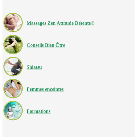
Massages Zen Attitude Détente®
Conseils Bien-Être
Shiatsu
Femmes enceintes
Formations