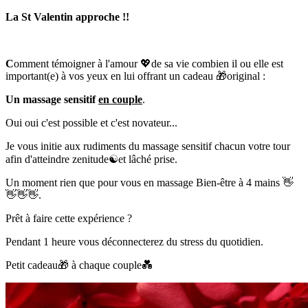
La St Valentin approche !!
C
omment témoigner à l'amour
💖
de sa vie combien il ou elle est
important(e) à vos yeux en lui offrant un cadeau
🎁
original :
Un massage sensitif
en couple
.
Oui oui c'est possible et c'est novateur...
Je vous initie aux rudiments du massage sensitif chacun votre tour
afin d'atteindre zenitude
☯️
et lâché prise.
Un moment rien que pour vous en massage Bien-être à 4 mains
👋
👋
👋
👋
.
Prêt à faire cette expérience ?
Pendant 1 heure vous déconnecterez du stress du quotidien.
Petit cadeau
🎁
à chaque couple
💑